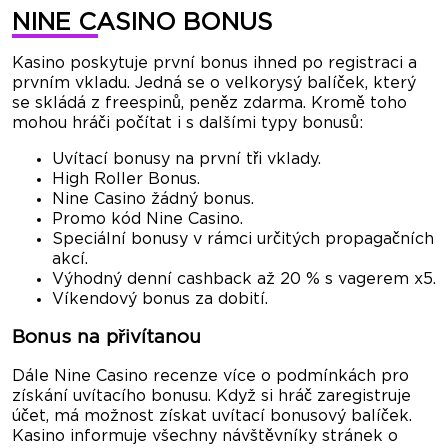
NINE CASINO BONUS
Kasino poskytuje první bonus ihned po registraci a
prvním vkladu. Jedná se o velkorysý balíček, který
se skládá z freespinů, peněz zdarma. Kromě toho
mohou hráči počítat i s dalšími typy bonusů:
Uvítací bonusy na první tři vklady.
High Roller Bonus.
Nine Casino žádný bonus.
Promo kód Nine Casino.
Speciální bonusy v rámci určitých propagačních
akcí.
Výhodný denní cashback až 20 % s vagerem x5.
Víkendový bonus za dobití.
Bonus na přivítanou
Dále Nine Casino recenze více o podmínkách pro
získání uvítacího bonusu. Když si hráč zaregistruje
účet, má možnost získat uvítací bonusový balíček.
Kasino informuje všechny návštěvníky stránek o