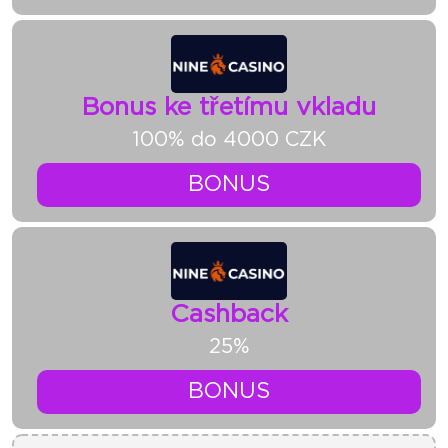
Bonus ke třetímu vkladu
100% do 4000 CZK
BONUS
Cashback
25%
BONUS