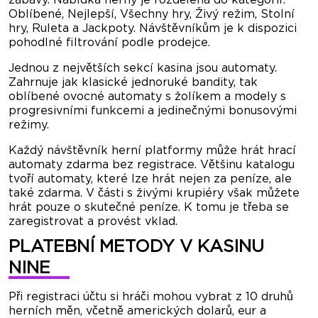
zábavy. Nabídka herny je rozdělena do kategorií:
Oblíbené, Nejlepší, Všechny hry, Živý režim, Stolní
hry, Ruleta a Jackpoty. Návštěvníkům je k dispozici
pohodlné filtrování podle prodejce.
Jednou z největších sekcí kasina jsou automaty.
Zahrnuje jak klasické jednoruké bandity, tak
oblíbené ovocné automaty s žolíkem a modely s
progresivními funkcemi a jedinečnými bonusovými
režimy.
Každý návštěvník herní platformy může hrát hrací
automaty zdarma bez registrace. Většinu katalogu
tvoří automaty, které lze hrát nejen za peníze, ale
také zdarma. V části s živými krupiéry však můžete
hrát pouze o skutečné peníze. K tomu je třeba se
zaregistrovat a provést vklad.
PLATEBNÍ METODY V KASINU
NINE
Při registraci účtu si hráči mohou vybrat z 10 druhů
herních měn, včetně amerických dolarů, eur a