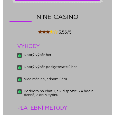
NINE CASINO
3.56
/5
VÝHODY
Dobrý výběr her
Dobrý výběr poskytovatelů her
Více měn na jednom účtu
Podpora na chatu je k dispozici 24 hodin
denně, 7 dní v týdnu
PLATEBNÍ METODY