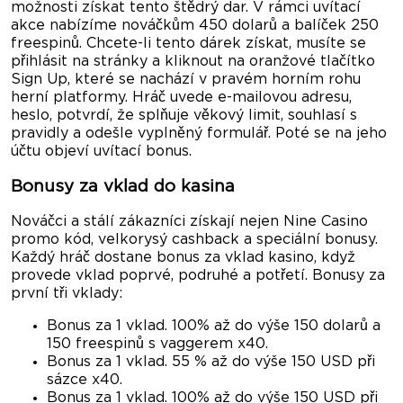
možnosti získat tento štědrý dar. V rámci uvítací
akce nabízíme nováčkům 450 dolarů a balíček 250
freespinů. Chcete-li tento dárek získat, musíte se
přihlásit na stránky a kliknout na oranžové tlačítko
Sign Up, které se nachází v pravém horním rohu
herní platformy. Hráč uvede e-mailovou adresu,
heslo, potvrdí, že splňuje věkový limit, souhlasí s
pravidly a odešle vyplněný formulář. Poté se na jeho
účtu objeví uvítací bonus.
Bonusy za vklad do kasina
Nováčci a stálí zákazníci získají nejen Nine Casino
promo kód, velkorysý cashback a speciální bonusy.
Každý hráč dostane bonus za vklad kasino, když
provede vklad poprvé, podruhé a potřetí. Bonusy za
první tři vklady:
Bonus za 1 vklad. 100% až do výše 150 dolarů a
150 freespinů s vaggerem x40.
Bonus za 1 vklad. 55 % až do výše 150 USD při
sázce x40.
Bonus za 1 vklad. 100% až do výše 150 USD při