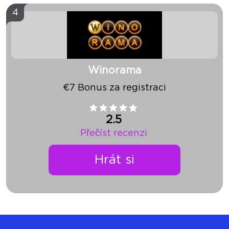
4
Winorama
€7 Bonus za registraci
2.5
Přečíst recenzi
Hrát si