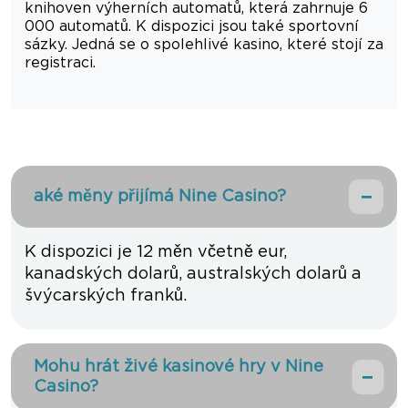
knihoven výherních automatů, která zahrnuje 6
000 automatů. K dispozici jsou také sportovní
sázky. Jedná se o spolehlivé kasino, které stojí za
registraci.
aké měny přijímá Nine Casino?
K dispozici je 12 měn včetně eur,
kanadských dolarů, australských dolarů a
švýcarských franků.
Mohu hrát živé kasinové hry v Nine
Casino?