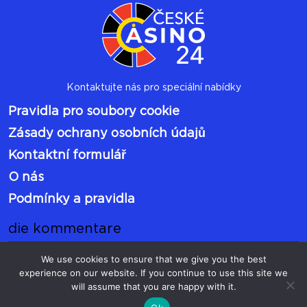
Kontaktujte nás pro speciální nabídky
Pravidla pro soubory cookie
Zásady ochrany osobních údajů
Kontaktní formulář
O nás
Podmínky a pravidla
die kommentare
We use cookies to ensure that we give you the best
experience on our website. If you continue to use this site we
will assume that you are happy with it.