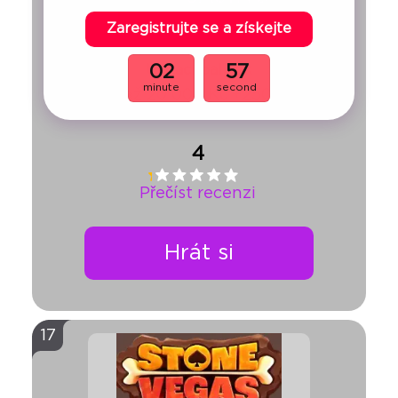
Zaregistrujte se a získejte
Malina Casino
Uvítací balíček
02
56
minute
second
250% až 20 000 Kč +250 FS + 1
Bonus Crab
4
Přečíst recenzi
Hrát si
17