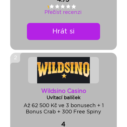
Přečíst recenzi
Hrát si
2
Wildsino Сasino
Uvítací balíček
Až 62 500 Kč ve 3 bonusech + 1
Bonus Crab + 300 Free Spiny
4