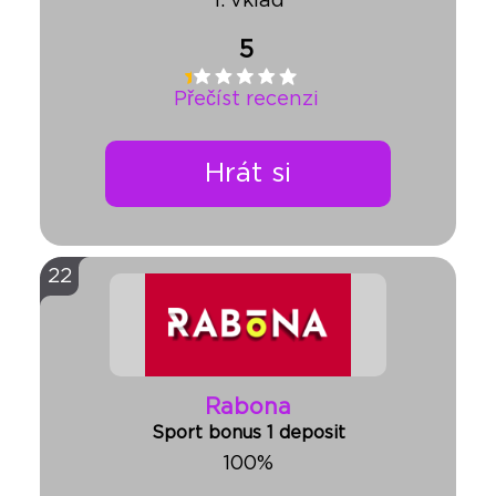
1. vklad
5
Přečíst recenzi
Hrát si
22
Rabona
Sport bonus 1 deposit
100%