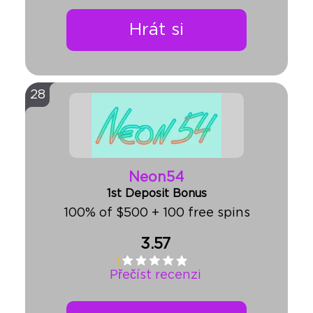
Hrát si
28
Neon54
1st Deposit Bonus
100% of $500 + 100 free spins
3.57
Přečíst recenzi