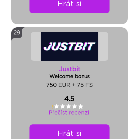
Hrát si
29
Justbit
Welcome bonus
750 EUR + 75 FS
4.5
Přečíst recenzi
Hrát si