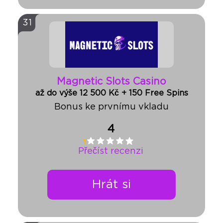
31
Magnetic Slots Casino
až do výše 12 500 Kč + 150 Free Spins
Bonus ke prvnímu vkladu
4
Přečíst recenzi
Hrát si