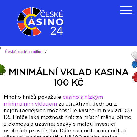
České casino online
/
MINIMÁLNÍ VKLAD KASINA
100 KČ
Mnoho hráčů považuje
casino s nízkým
minimálním vkladem
za atraktivní. Jednou z
nejoblíbenějších možností je kasino min vklad 100
Kč. Hráče láká možnost hrát za místní měnu přímo
z domova a uzavírat sázky s malou investicí
osobních prostředků. Dále naši odborníci odhalí