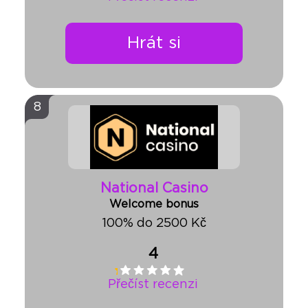
Hrát si
8
National Casino
Welcome bonus
100% do 2500 Kč
4
Přečíst recenzi