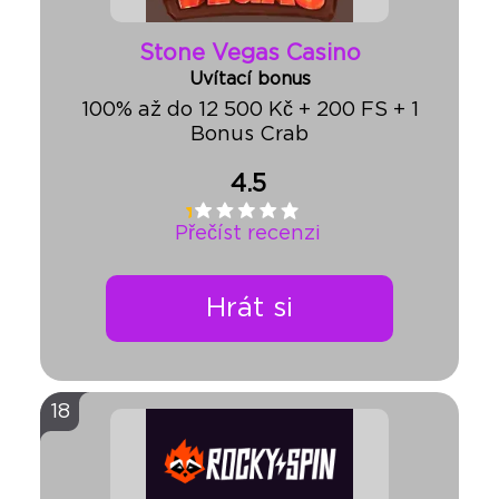
Stone Vegas Casino
Uvítací bonus
100% až do 12 500 Kč + 200 FS + 1
Bonus Crab
4.5
Přečíst recenzi
Hrát si
18