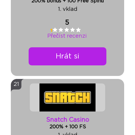
200% bonus + 100 Free Spinů
1. vklad
5
Přečíst recenzi
Hrát si
21
Snatch Casino
200% + 100 FS