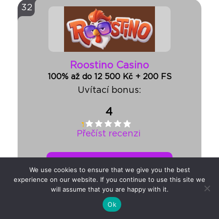
32
Roostino Casino
100% až do 12 500 Kč + 200 FS
Uvítací bonus:
4
Přečíst recenzi
Hrát si
We use cookies to ensure that we give you the best
experience on our website. If you continue to use this site we
will assume that you are happy with it.
Ok