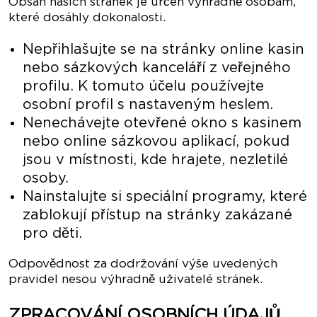
Obsah našich stránek je určen výhradně osobám,
které dosáhly dokonalosti.
Nepřihlašujte se na stránky online kasin
nebo sázkových kanceláří z veřejného
profilu. K tomuto účelu používejte
osobní profil s nastaveným heslem.
Nenechávejte otevřené okno s kasinem
nebo online sázkovou aplikací, pokud
jsou v místnosti, kde hrajete, nezletilé
osoby.
Nainstalujte si speciální programy, které
zablokují přístup na stránky zakázané
pro děti.
Odpovědnost za dodržování výše uvedených
pravidel nesou výhradně uživatelé stránek.
ZPRACOVÁNÍ OSOBNÍCH ÚDAJŮ