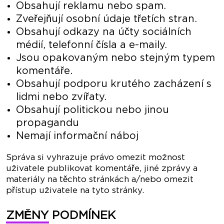
Obsahují reklamu nebo spam.
Zveřejňují osobní údaje třetích stran.
Obsahují odkazy na účty sociálních
médií, telefonní čísla a e-maily.
Jsou opakovaným nebo stejným typem
komentáře.
Obsahují podporu krutého zacházení s
lidmi nebo zvířaty.
Obsahují politickou nebo jinou
propagandu
Nemají informační náboj
Správa si vyhrazuje právo omezit možnost
uživatele publikovat komentáře, jiné zprávy a
materiály na těchto stránkách a/nebo omezit
přístup uživatele na tyto stránky.
ZMĚNY PODMÍNEK