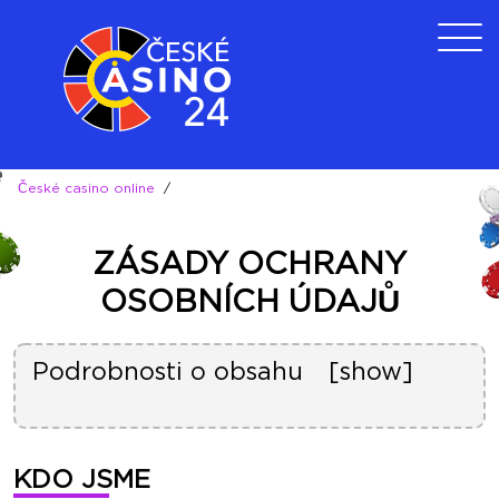
České casino online
/
ZÁSADY OCHRANY
OSOBNÍCH ÚDAJŮ
Podrobnosti o obsahu
KDO JSME