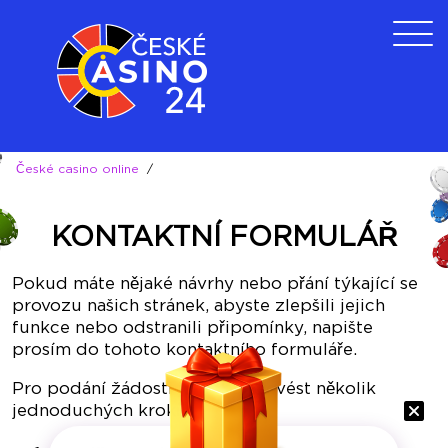
České casino online
/
KONTAKTNÍ FORMULÁŘ
Pokud máte nějaké návrhy nebo přání týkající se
provozu našich stránek, abyste zlepšili jejich
funkce nebo odstranili připomínky, napište
prosím do tohoto kontaktního formuláře.
Pro podání žádosti je třeba provést několik
jednoduchých kroků: