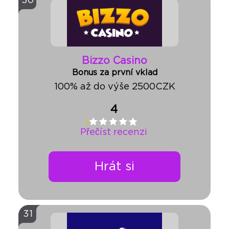
30
Bizzo Casino
Bonus za první vklad
100% až do výše 2500CZK
4
Přečíst recenzi
Hrát si
31