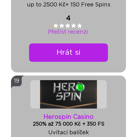
up to 2500 Kč+ 150 Free Spins
4
Přečíst recenzi
Hrát si
19
Herospin Casino
250% až 75 000 Kč + 350 FS
Uvítací balíček