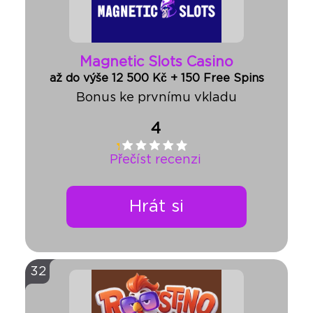
Magnetic Slots Casino
až do výše 12 500 Kč + 150 Free Spins
Bonus ke prvnímu vkladu
4
Přečíst recenzi
Hrát si
32