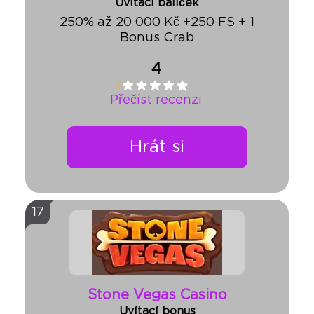
Uvítací balíček
250% až 20 000 Kč +250 FS + 1
Bonus Crab
4
Přečíst recenzi
Hrát si
17
Stone Vegas Casino
Uvítací bonus