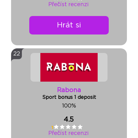
Přečíst recenzi
Hrát si
22
Rabona
Sport bonus 1 deposit
100%
4.5
Přečíst recenzi