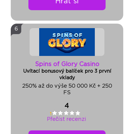
Hrát si
6
Spins of Glory Casino
Uvítací bonusový balíček pro 3 první
vklady
250% až do výše 50 000 Kč + 250
FS
4
Přečíst recenzi