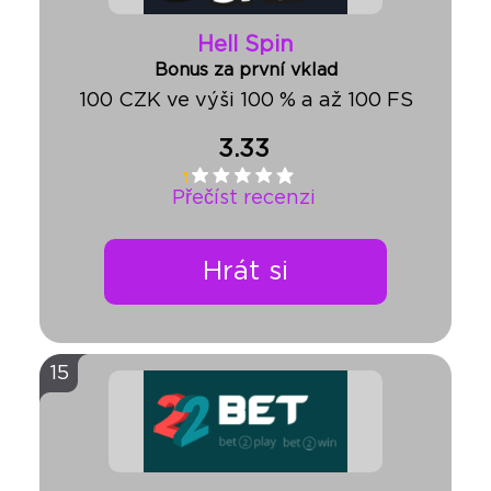
Hell Spin
Bonus za první vklad
100 CZK ve výši 100 % a až 100 FS
3.33
Přečíst recenzi
Hrát si
15