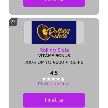
27
Rolling Slots
VÍTÁME BONUS
200% UP TO €500 + 100 FS
4.5
Přečíst recenzi
Hrát si