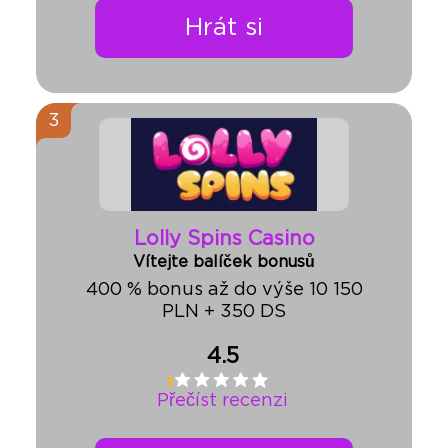
Hrát si
3
Lolly Spins Casino
Vítejte balíček bonusů
400 % bonus až do výše 10 150
PLN + 350 DS
4.5
Přečíst recenzi