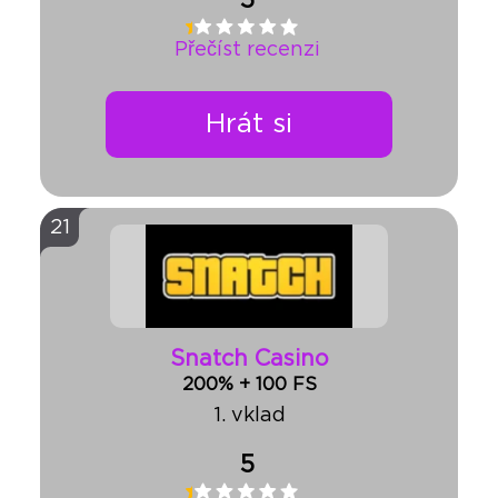
5
Přečíst recenzi
Hrát si
21
Snatch Casino
200% + 100 FS
1. vklad
5