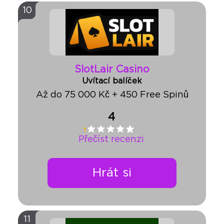
10
SlotLair Casino
Uvítací balíček
Až do 75 000 Kč + 450 Free Spinů
4
Přečíst recenzi
Hrát si
11