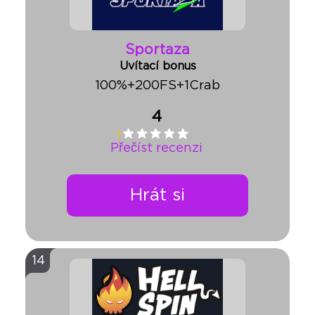
Sportaza
Uvítací bonus
100%+200FS+1Crab
4
Přečíst recenzi
Hrát si
14