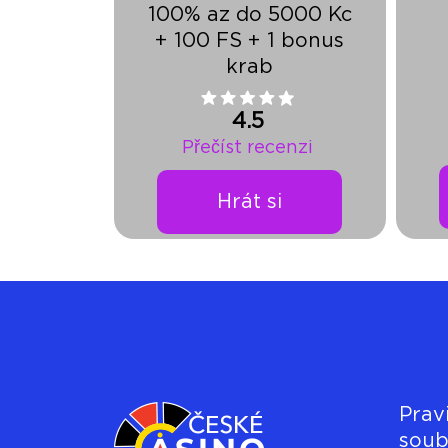
100% az do 5000 Kc
+ 100 FS + 1 bonus
krab
4.5
Přečíst recenzi
Hrát si
Prav
soub