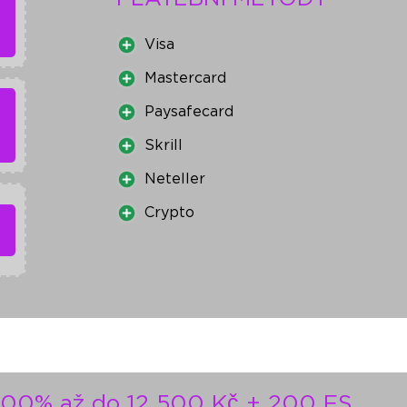
Visa
Mastercard
Paysafecard
Skrill
Neteller
Сrypto
100% až do 12 500 Kč + 200 FS