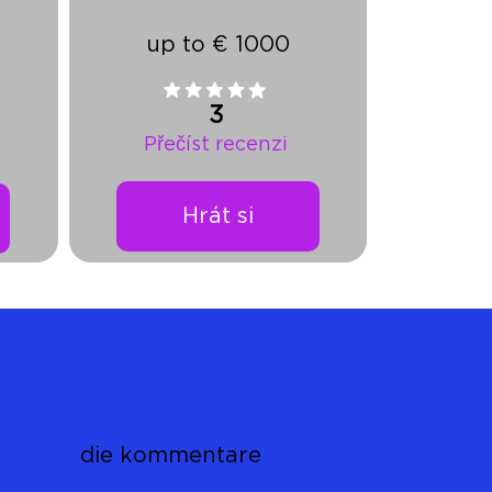
up to € 1000
3
Přečíst recenzi
Hrát si
die kommentare