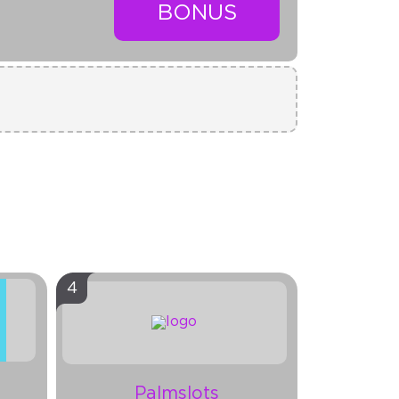
BONUS
4
Palmslots