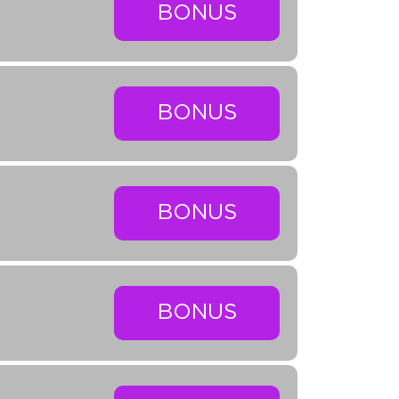
BONUS
BONUS
BONUS
BONUS