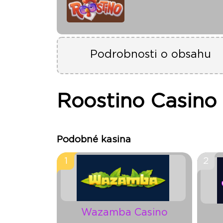
Podrobnosti o obsahu
Roostino Casino
Podobné kasina
1
2
Wazamba Casino