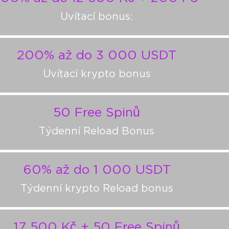
Uvítací bonus:
200% až do 3 000 USDT
Uvítací krypto bonus
50 Free Spinů
Týdenní Reload Bonus
60% až do 1 000 USDT
Týdenní krypto Reload bonus
17 500 Kč + 50 Free Spinů