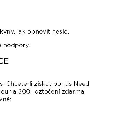
kyny, jak obnovit heslo.
é podpory.
CE
s. Chcete-li získat bonus Need
0 eur a 300 roztočení zdarma.
vně: