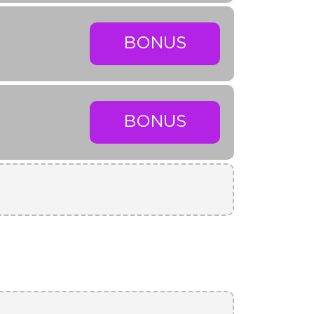
BONUS
BONUS