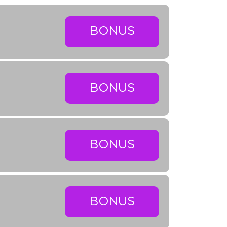
r
BONUS
BONUS
BONUS
er
BONUS