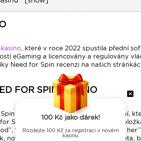
asinu
For Spin Casino
NO
t, EGT, Nolimit City, Playtech, Play'n GO, Bl
 Yggdrasil Gaming, Quickspin, Igrosoft, Red 
ft Gaming, Big Time Gaming, iSoftBet, Playso
 kasino
, které v roce 2022 spustila přední s
ay, Push Gaming, BGaming, GameArt, Wazda
ností eGaming a licencovány a regulovány vl
g, Booming Games, Tom Horn, Iron Dog Studi
díky Need for Spin recenzi na našich stránká
Matrix, Relax Gaming, Booongo, TrueLab Gam
g, Absolute Live Gaming (alg), Leap Gaming,
pus, Spribe, Lucky Streak
D FOR SPIN CASINO
ler, Skrill, PaySafeCard, VISA, Mastercard, So
pin mají přátelské a přehledné rozhraní, kt
rf, AstroPay, SIRU, Bank transfer, CashtoCod
100 Kč jako dárek!
or Spin Casino má navigační menu s položkam
ut, Cashlib, LuxonPay, Ripple, Ethereum, Jeto
od”, “Věrnostní klub” a sekci “Kategorie her
etter, Bitcoin Cash, Binance Pay, Cardano, L
Rozdejte 100 Kč za registraci v novém
kasinu.
nové, sloty, živé kasino, stolní hry, ruleta, b