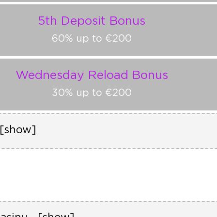
Bitcoin Cash
5th Deposit Bonus
Binance Pay
60% up to €200
Cardano
Litecoin
Wednesday Reload Bonus
30% up to €200