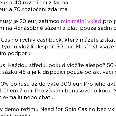
eur a 40 roztočení zdarma;
eur a 70 roztočení zdarma.
nusy je 20 eur, zatímco
minimální vklad
pro p
em na 45násobné sázení a platí pouze sedm d
Casino rychlý cashback, který můžete získat 
 týdnu vložili alespoň 50 eur. Musí být vsaz
sím podporu.
us. Každou středu, pokud vložíte alespoň 50
 sázku 45 a je k dispozici pouze po aktivaci
40% bonusu až do výše 300 eur. Pro jeho akti
t během 7 dní. Pro získání bonusového kódu 
m e-mailu nebo chatu.
 v demo režimu Need for Spin Casino bez vk