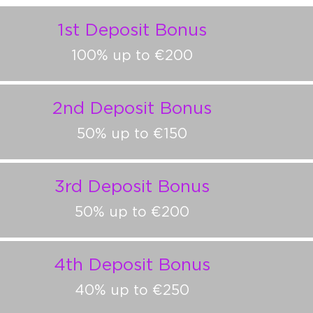
Bank transfe
CashtoCode
1st Deposit Bonus
MiFinity
100% up to €200
eZeeWallet
Revolut
2nd Deposit Bonus
Cashlib
50% up to €150
LuxonPay
Ripple
3rd Deposit Bonus
Ethereum
50% up to €200
Jeton
Rapid Transf
4th Deposit Bonus
SticPay
40% up to €250
MuchBetter