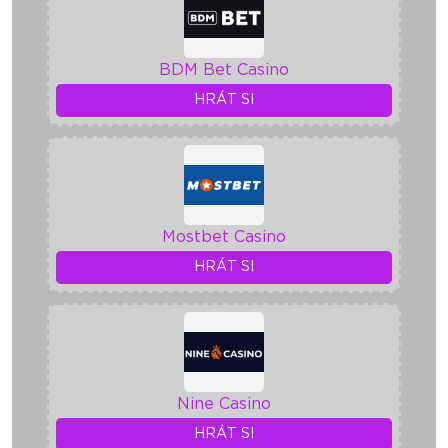
BDM Bet Casino
HRÁT SI
Mostbet Casino
HRÁT SI
Nine Casino
HRÁT SI