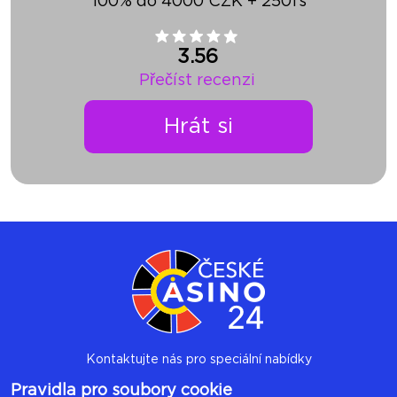
100% do 4000 CZK + 250fs
3.56
Přečíst recenzi
Hrát si
Kontaktujte nás pro speciální nabídky
Pravidla pro soubory cookie