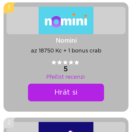
1
Metody výběru
Mastercard, Bank Transfer, Revolut
via Bank Transfer, Jeton, MiFinity,
USDTether TRC20, USDTether
ERC20, USDTether BEP20, Bitcoin,
Ethereum, Litecoin, Ripple,
Nomini
USDCoin , Bitcoin Cash, DOGE,
Cardano
az 18750 Kc + 1 bonus crab
Limit pro výběr
21 265 zł
5
Přečíst recenzi
Měny
Złoty, EUR, Česká koruna, USD
Hrát si
Jazyky
English, Deutsch, Deutsch, Español,
Suomi, Français, Magyar, Norsk,
Polski, Português, Italiano, Čeština,
English, Français, Deutsch, Ελληνικά,
Slovenščina
2
Licence