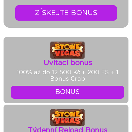
Bitcoin Cash
ZÍSKEJTE BONUS
DOGE
Cardano
Uvítací bonus
100% až do 12 500 Kč + 200 FS + 1
Bonus Crab
BONUS
Týdenní Reload Bonus