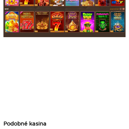
Tec, Novomatic, 3 Oaks Gaming,
Spinomenal, Onlyplay, Fazi, Fugaso,
Felix Gaming, ORYX, Slotmill,
Evoplay, Netgaming, Habanero,
Spinmatic, Turbogames, GiG Games,
Arcadem, Iconic 21, Aviator,
RakeRocket, Popiplay, Pragmatic
Live, Microgaming, Blueprint, OnAir,
Big Time Gaming, Amatic, Iron Dog,
G.Games, Red Rake, Tom Horn,
Shady Lady, Smartsoft, Revolver,
FBM, CandleBets, AvatarUX,
Mancala, Playhub
Způsoby vkladu
Mastercard, Jeton, MiFinity,
USDTether TRC20, USDTether
ERC20, USDTether BEP20, Bitcoin,
Ethereum, Litecoin, Ripple,
USDCoin , Bitcoin Cash, DOGE,
Cardano
Podobné kasina