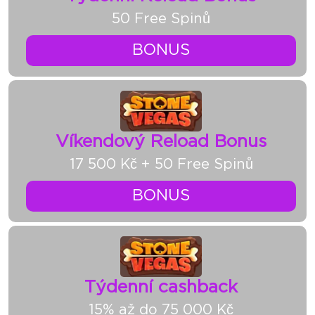
50 Free Spinů
BONUS
Víkendový Reload Bonus
17 500 Kč + 50 Free Spinů
BONUS
Týdenní cashback
15% až do 75 000 Kč