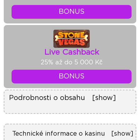
BONUS
Live Cashback
25% až do 5 000 Kč
BONUS
Podrobnosti o obsahu
Technické informace o kasinu