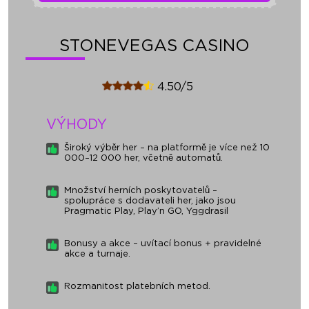
STONEVEGAS CASINO
4.50
/5
VÝHODY
Široký výběr her – na platformě je více než 10
000–12 000 her, včetně automatů.
Množství herních poskytovatelů –
spolupráce s dodavateli her, jako jsou
Pragmatic Play, Play’n GO, Yggdrasil
Bonusy a akce – uvítací bonus + pravidelné
akce a turnaje.
Rozmanitost platebních metod.